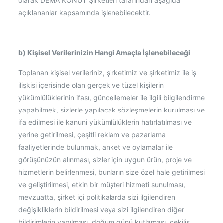
olarak DEMA KONUT Şirketleri tarafından aşağıda
açıklananlar kapsamında işlenebilecektir.
b) Kişisel Verilerinizin Hangi Amaçla İşlenebileceği
Toplanan kişisel verileriniz, şirketimiz ve şirketimiz ile iş
ilişkisi içerisinde olan gerçek ve tüzel kişilerin
yükümlülüklerinin ifası, güncellemeler ile ilgili bilgilendirme
yapabilmek, sizlerle yapılacak sözleşmelerin kurulması ve
ifa edilmesi ile kanuni yükümlülüklerin hatırlatılması ve
yerine getirilmesi, çeşitli reklam ve pazarlama
faaliyetlerinde bulunmak, anket ve oylamalar ile
görüşünüzün alınması, sizler için uygun ürün, proje ve
hizmetlerin belirlenmesi, bunların size özel hale getirilmesi
ve geliştirilmesi, etkin bir müşteri hizmeti sunulması,
mevzuatta, şirket içi politikalarda sizi ilgilendiren
değişikliklerin bildirilmesi veya sizi ilgilendiren diğer
bildirimlerin yapılması, doğum günü kutlaması, çekiliş